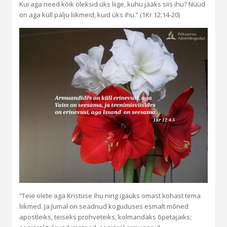
Kui aga need kõik oleksid üks liige, kuhu jääks siis ihu? Nüüd
on aga küll palju liikmeid, kuid üks ihu.” (1Kr 12:14-20)
“Teie olete aga Kristuse ihu ning igaüks omast kohast tema
liikmed. Ja Jumal on seadnud koguduses esmalt mõned
apostleiks, teiseks prohveteiks, kolmandaks õpetajaiks;