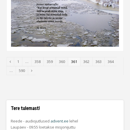
Page
1
…
Page
358
Page
359
Page
360
Page
361
Page
362
Page
363
Page
364
Previous
…
Page
590
Next
Tere tulemast!
Reede - audiojutlused
advent.ee
lehel
Laupäev - 09:55 loetakse misjonijuttu