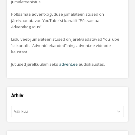
jumalateenistus.
Põltsamaa adventkoguduse jumalateenistused on
järelvaadatavad YouTube´st kanalilt “Põltsamaa
Adventkogudus”.
Liidu veebijumalateenistused on järelvaadatavad YouTube
´st kanalilt “Adventülekanded” ning advent.ee videode
kaustast.
Jutlused järelkuulamiseks
advent.ee
audiokaustas.
Arhiiv
Arhiiv