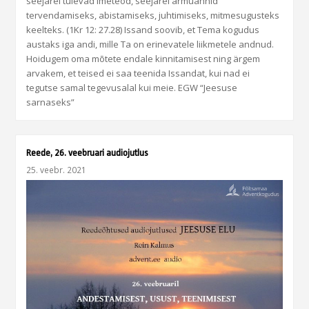
seejärel tulevad imeteod, seejärel armuannid
tervendamiseks, abistamiseks, juhtimiseks, mitmesugusteks
keelteks. (1Kr 12: 27.28) Issand soovib, et Tema kogudus
austaks iga andi, mille Ta on erinevatele liikmetele andnud.
Hoidugem oma mõtete endale kinnitamisest ning ärgem
arvakem, et teised ei saa teenida Issandat, kui nad ei
tegutse samal tegevusalal kui meie. EGW “Jeesuse
sarnaseks”
Reede, 26. veebruari audiojutlus
25. veebr. 2021