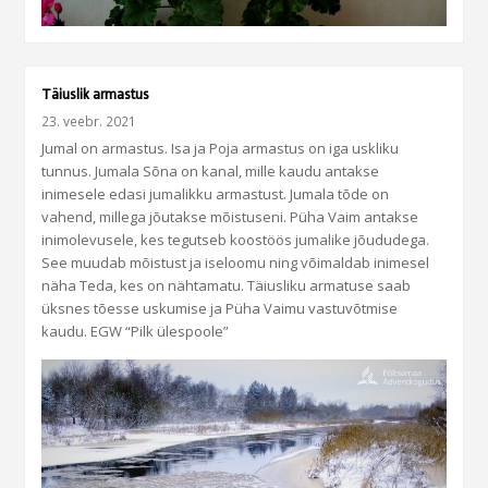
Täiuslik armastus
23. veebr. 2021
Jumal on armastus. Isa ja Poja armastus on iga uskliku
tunnus. Jumala Sõna on kanal, mille kaudu antakse
inimesele edasi jumalikku armastust. Jumala tõde on
vahend, millega jõutakse mõistuseni. Püha Vaim antakse
inimolevusele, kes tegutseb koostöös jumalike jõududega.
See muudab mõistust ja iseloomu ning võimaldab inimesel
näha Teda, kes on nähtamatu. Täiusliku armatuse saab
üksnes tõesse uskumise ja Püha Vaimu vastuvõtmise
kaudu. EGW “Pilk ülespoole”