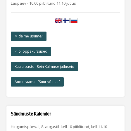
Laupäev - 10:00 piiblitund 11:10 jutlus
Mida me usume?
Piibliõppekursused
Kuula pastor Rein Kalmuse jutluseid
Audioraamat "Suur võitlus"
Sündmuste Kalender
Hingamispäeval, 8. augustil kell 10 piiblitund, kell 11.10