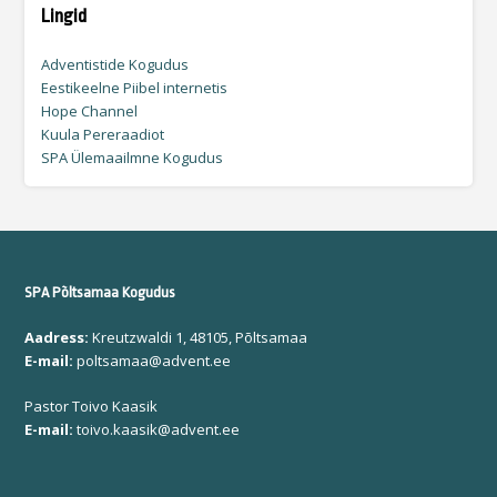
Lingid
Adventistide Kogudus
Eestikeelne Piibel internetis
Hope Channel
Kuula Pereraadiot
SPA Ülemaailmne Kogudus
SPA Põltsamaa Kogudus
Aadress:
Kreutzwaldi 1, 48105, Põltsamaa
E-mail:
poltsamaa@advent.ee
Pastor Toivo Kaasik
E-mail:
toivo.kaasik@advent.ee