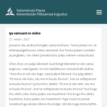
Iga vaimuand on oluline
27. veebr. 2021
Jumal ei ole andnud kõigile sama tööharu. Tema plaan on, et
mitmepalgelisuses oleks üksmeel. Kui Tema plaani uuritaks
ja järgitaks, siis oleks Jumala töös palju vähem vastuolusid.
Ühes ihus on palju liikmeid, kuid kõigil liikmetel ei ole sama
tegevus, vaid igaüks on töö täielikkuse seisukohalt oluline.
“Sest ihu ei ole üks liige, vaid paljud liikmed. Kui jalg ütleks:
“Et ma ei ole käsi, siis ma ei kuulu ihusse”, kas ta sellepärast
ei kuulu ihusse? Ja kui kõrv ütleks: “Et ma ei ole silm, siis ma
ei kuulu ihusse”, kas ta sellepärast ei kuulu ihusse? Kui kogu
ihu oleks silm, kuhu jääks siis kuulmine? Kui kogu ihu oleks
kuulmine, kuhu jääks siis haistmine? Aga nüüd on Jumal
seadnud iga üksiku liikme ihu külge, nõnda nagu tema tahtis.