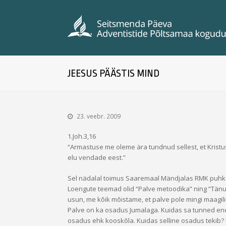
JEESUS PÄÄSTIS MIND
23. veebr. 2009
1.Joh.3,16
“Armastuse me oleme ära tundnud sellest, et Krist
elu vendade eest.”
Sel nädalal toimus Saaremaal Mändjalas RMK puhkeba
Loengute teemad olid “Palve metoodika” ning “Tän
usun, me kõik mõistame, et palve pole mingi maagilin
Palve on ka osadus Jumalaga. Kuidas sa tunned end te
osadus ehk kooskõla. Kuidas selline osadus tekib? E