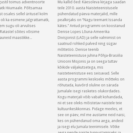
gustil toimus adventnoorte
Mu kallid õed: Käesoleva kirjaga saadan
atk Hiiumaale. Põltsamaa
teile 2010. aasta Naisteteenistusele
 osales sellel üritusel kolm
pühendatud päeva materjalid, mille
 oli ka esimene jalgrattamatk,
pealkirjaks on “Nagu teemant Issanda
em sugu oli arvulises
kätes.” Antud programmi on koostanud
 Ratastel sõites võisime
Denise Lopes Lõuna-Ameerika
kauneid maastikke…
Divisjonist (LAD) ja selle valmimist on
saatnud rohked palved ning sügav
mõttetöö. Denise teenib
Naisteteenistuse juhina Põhja-Brasiilia
Uniooni Misjonis ja on seega tuttav
kõikide väljakutsetega, mis
naisteteenistuse ees seisavad. Selle
aasta programmi keskseks mõtteks on
rõhutada, kuivõrd oluline on särada
Jumalale isegi rasketes olukordades.
Kogu materjali võib vabalt kohandada,
nii et see oleks mõistetav naistele teie
kultuurikeskkonnas. Pidage meeles, et
see on päev, mil me austame neid naisi,
kes on pühendanud oma aega, andeid
ja isegi elu Jumala teenimisele. Võtke
aega nende naiste tunnustamiseks ja