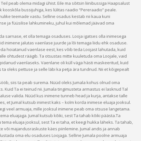
Teil peab olema midagi ühist. Eile ma sõitsin liinibussiga Haapsalust
 kooskõla bussijuhiga, kes lülitas raadio “Pereraadio” peale.
ulike teemade vastu. Selline osadus kestab nii kaua kuni
se ja füüsilise lahkumineku, juhul kui mõlemad jäävad oma
nda sarnase, et olla temaga osaduses. Looja igatses olla inimesega
uid inimene jalutas vaenlase juurde ja lõi temaga liidu ehk osaduse.
da hoiatanud vaenlase eest, kes võib teda Loojast lahutada, kuid
talle ohtudest räägib. Ta otsustas mitte kuuletuda oma Loojale, vaid
i pidanud vaenlaseks. Vaenlane oli küll väga hästi maskeeritud, kuid
ta oleks pettuse ja selle läbi ka petja ära tundnud. Nii et kõigepealt
st sööb, siis ta peab surema. Nüüd oleks Jumala kohus olnud oma
s. Kuid Ta ei teinud nii. Jumala tingimusteta armastus ei lasknud Tal
luse valida. Nüüd kus inimene tunneb head ja kurja, antakse talle
tes, et Jumal kutsub inimest kaks – kolm korda inimese eluaja jooksul.
gi veel armuaja, mille jooksul inimene peab oma otsuse langetama.
ma eluajaga. Jumal kutsub kõiki, sest Ta tahab kõiki päästa.Ta
ema eluaja jooksul, sest Ta ei taha, et keegi hukka läheks. Ta tahab,
uste või majandusraskuste käes piinlemine. Jumal andis ja annab
t alustada oma elu osaduses Loojaga. Selline Jumala poolne armuaja