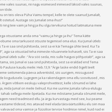
heme vales suunas, nii nagu esimesed inimesed läksid vales suunas,
 on tõde.
e ihu on teis oleva Püha Vaimu tempel, kelle te olete saanud Jumalalt,
lilt ostetud. Austage siis Jumalat oma ihus!”
sti ning teie vaim ja hing ja ihu olgu tervikuna hoitud laitmatuna meie
ega otsustame anda oma “vaimu ja hinge ja ihu” Tema kätte
oobume oma tarkusest otsuste tegemisel oma elus. Kui Jumal ütleb:
is Ta ei saa sind pühitseda, sest sa ei käi Temaga ühte teed. Kui Ta
d!”, aga sa otsustad teha inimeste nõuannete kohaselt, siis Ta ei saa
mal ütleb sulle : “Ära söö seda, mis sulle haigusi põhjustab!”, aga sa
tama, siis Jumal ei saa sind pühitseda, sest sa eraldad end Tema
b Pauluse kaudu meile: Heb.13,9: “Ärge laske endid õigelt teelt
oleme seitsmenda päeva adventistid, siis uurigem, missugused
e kogudusele. Lugegem ja ka rakendagem oma ellu soovitused , mis
 Ärgem võtkem eeskuju valeprohvetitest, kelle sõnumid ei lähe
a, mida Jumal on meile õelnud. Kui me uurime Jumala rahva elulugu
Ta tahab sellega meile õpetada. Kui me mõistame Jumala sõnumit meile,
dagem need teadmised ellu. Ja ärgu kurvastagu meid see, kui peame
vastame tõdesid, mis aitavad meil elada täisväärtuslikku elu siin maa
 valvavad oma vaimse ja füüsilise tervise hoidmise nimel, kuid nad ei