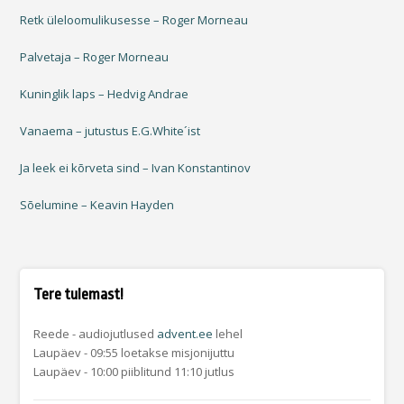
Retk üleloomulikusesse – Roger Morneau
Palvetaja – Roger Morneau
Kuninglik laps – Hedvig Andrae
Vanaema – jutustus E.G.White´ist
Ja leek ei kõrveta sind – Ivan Konstantinov
Sõelumine – Keavin Hayden
Tere tulemast!
Reede - audiojutlused
advent.ee
lehel
Laupäev - 09:55 loetakse misjonijuttu
Laupäev - 10:00 piiblitund 11:10 jutlus