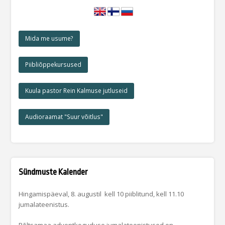
Mida me usume?
Piibliõppekursused
Kuula pastor Rein Kalmuse jutluseid
Audioraamat "Suur võitlus"
Sündmuste Kalender
Hingamispäeval, 8. augustil kell 10 piiblitund, kell 11.10
jumalateenistus.
Põltsamaa adventkoguduse jumalateenistused on