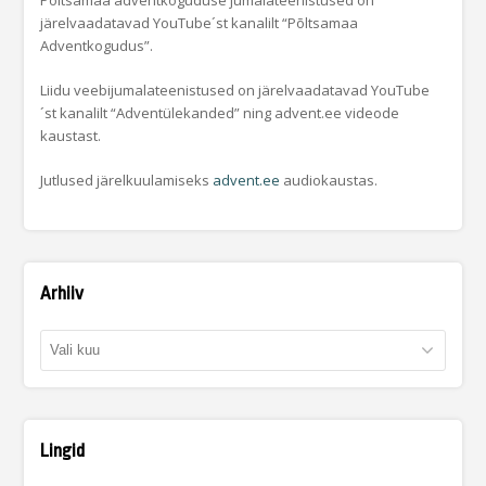
järelvaadatavad YouTube´st kanalilt “Põltsamaa
Adventkogudus”.
Liidu veebijumalateenistused on järelvaadatavad YouTube
´st kanalilt “Adventülekanded” ning advent.ee videode
kaustast.
Jutlused järelkuulamiseks
advent.ee
audiokaustas.
Arhiiv
Arhiiv
Lingid