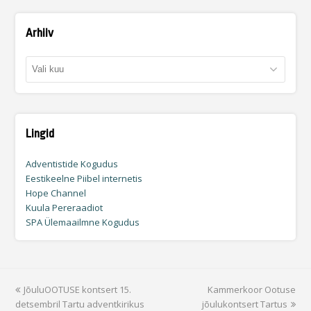
Arhiiv
Arhiiv
Lingid
Adventistide Kogudus
Eestikeelne Piibel internetis
Hope Channel
Kuula Pereraadiot
SPA Ülemaailmne Kogudus
previous
JõuluOOTUSE kontsert 15.
Kammerkoor Ootuse
next
detsembril Tartu adventkirikus
post:
jõulukontsert Tartus
post: