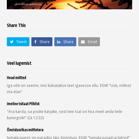
Share This
Tweet
Share
Share
Email
Veel lugemist
Head mõtted
Iga võit on seeme, mis külvatakse teel igavesse ellu. EGW "Usk, millest
ma elan"
Imeline tsitaat Piiblist
"Ära karda, sa pisike karjake, sest teie Isal on hea meel anda teile
kuningriik!" (Lk 12:32)
Õnnistusrikas mõttetera
Jumala juures on paradiis täis õnnistusi. EGW "Jumala pojad ja tütred"