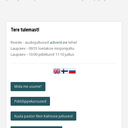
Tere tulemast!
Reede - audiojutlused
advent.ee
lehel
Laupäev - 09:55 loetakse misjonijuttu
Laupäev - 10:00 piiblitund 11:10 jutlus
Mida me usume?
Piibliõppekursused
Kuula pastor Rein Kalmuse jutluseid