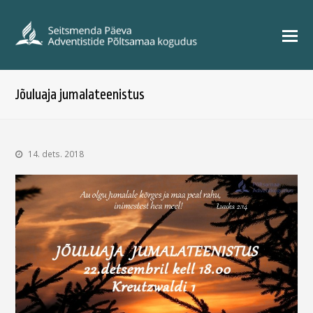
Jõuluaja jumalateenistus
14. dets. 2018