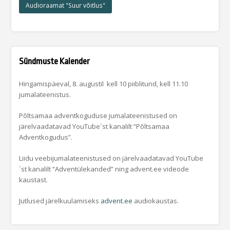
Audioraamat "Suur võitlus"
Sündmuste Kalender
Hingamispäeval, 8. augustil kell 10 piiblitund, kell 11.10
jumalateenistus.
Põltsamaa adventkoguduse jumalateenistused on
järelvaadatavad YouTube´st kanalilt “Põltsamaa
Adventkogudus”.
Liidu veebijumalateenistused on järelvaadatavad YouTube
´st kanalilt “Adventülekanded” ning advent.ee videode
kaustast.
Jutlused järelkuulamiseks
advent.ee
audiokaustas.