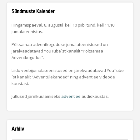
Sündmuste Kalender
Hingamispäeval, 8. augustil kell 10 piiblitund, kell 11.10
jumalateenistus.
Põltsamaa adventkoguduse jumalateenistused on
järelvaadatavad YouTube´st kanalilt “Põltsamaa
Adventkogudus”.
Liidu veebijumalateenistused on järelvaadatavad YouTube
´st kanalilt “Adventülekanded” ning advent.ee videode
kaustast.
Jutlused järelkuulamiseks
advent.ee
audiokaustas.
Arhiiv