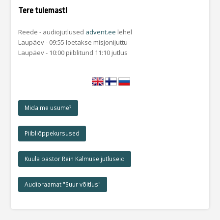
Tere tulemast!
Reede - audiojutlused
advent.ee
lehel
Laupäev - 09:55 loetakse misjonijuttu
Laupäev - 10:00 piiblitund 11:10 jutlus
Mida me usume?
Piibliõppekursused
Kuula pastor Rein Kalmuse jutluseid
Audioraamat "Suur võitlus"