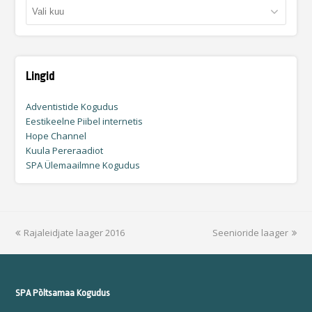
Arhiiv
Lingid
Adventistide Kogudus
Eestikeelne Piibel internetis
Hope Channel
Kuula Pereraadiot
SPA Ülemaailmne Kogudus
previous
Rajaleidjate laager 2016
Seenioride laager
next
post:
post:
SPA Põltsamaa Kogudus