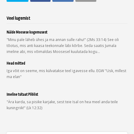
Veel lugemist
Näide Moosese kogemusest
"Minu pale läheb ühes ja ma annan sulle rahu!" (2Ms 33:14) See oli
tõotus, mis anti kaasa teekonnale läbi kõrbe. Seda saatis Jumala
imeline abi, mis võimaldas Moosesel kuulutada kogu…
Head mõtted
Iga võit on seeme, mis külvatakse teel igavesse ellu. EGW "Usk, millest
ma elan"
Imeline tsitaat Piiblist
"Ära karda, sa pisike karjake, sest teie Isal on hea meel anda teile
kuningriik!" (Lk 12:32)