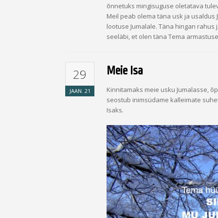
õnnetuks mingisuguse oletatava tule
Meil peab olema täna usk ja usaldus
lootuse Jumalale. Täna hingan rahus j
seeläbi, et olen täna Tema armastuse
Meie Isa
29
Kinnitamaks meie usku Jumalasse, õ
JAAN.
21
seostub inimsüdame kalleimate suhe
Isaks.