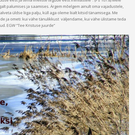
lduse eest ja tema imeliste tegude eest inimlastele”. (Ps 107:8) Meie
lt palumises ja saamises. Ärgem mõelgem ainult oma vajadustele,
veta üldse liiga palju, küll aga oleme liialt kitsid tänamisega. Me
e ja ometi: kui vähe tänulikkust väljendame, kui vähe ülistame teda
nud. EGW “Tee Kristuse juurde”