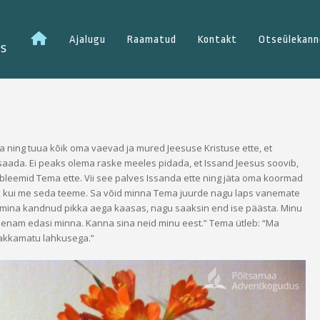
Esileht
Ajalugu
Raamatud
Kontakt
Otseülekann
da ning tuua kõik oma vaevad ja mured Jeesuse Kristuse ette, et
aada. Ei peaks olema raske meeles pidada, et Issand Jeesus soovib,
bleemid Tema ette. Vii see palves Issanda ette ning jäta oma koormad
, kui me seda teeme. Sa võid minna Tema juurde nagu laps vanemate
a mina kandnud pikka aega kaasas, nagu saaksin end ise päästa. Minu
a enam edasi minna. Kanna sina neid minu eest.” Tema ütleb: “Ma
lakkamatu lahkusega.”