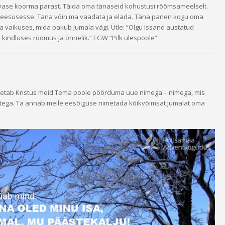
vase koorma pärast. Täida oma tänaseid kohustusi rõõmsameelselt.
 Jeesusesse. Täna võin ma vaadata ja elada. Täna panen kogu oma
a vaikuses, mida pakub Jumala vägi. Ütle: “Olgu Issand austatud
 kindluses rõõmus ja õnnelik.” EGW “Pilk ülespoole”
petab Kristus meid Tema poole pöörduma uue nimega – nimega, mis
tega. Ta annab meile eesõiguse nimetada kõikvõimsat Jumalat oma