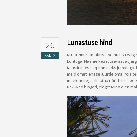
Lunastuse hind
26
Kui uurime Jumala iseloomu risti valg
JAAN.
21
kohtuga. Näeme keset taevast aujärge 
talus inimese lepitamiseks Jumalaga. 
meid ometi enese juurde oma Poja tee
meeleheitega, ilmutab nüüd ristilt pe
uskuvad hinged, elage! Mina olen ma