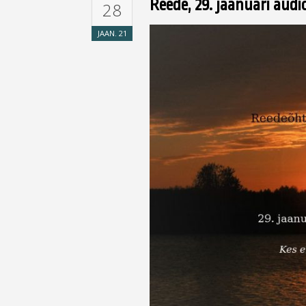
Reede, 29. jaanuari audi
28
JAAN.
21