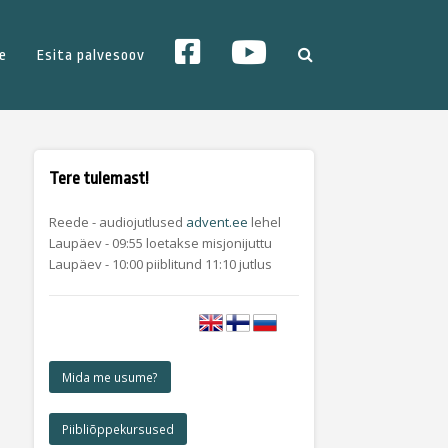
YT
FB
e
Esita palvesoov
Tere tulemast!
Reede - audiojutlused
advent.ee
lehel
Laupäev - 09:55 loetakse misjonijuttu
Laupäev - 10:00 piiblitund 11:10 jutlus
Mida me usume?
Piibliõppekursused