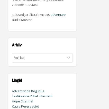
videode kaustast.
Jutlused järelkuulamiseks
advent.ee
audiokaustas.
Arhiiv
Arhiiv
Lingid
Adventistide Kogudus
Eestikeelne Piibel internetis
Hope Channel
Kuula Pereraadiot