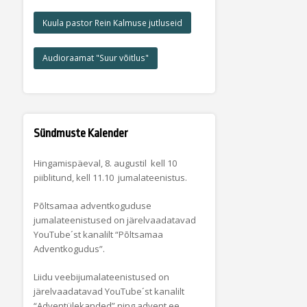
Kuula pastor Rein Kalmuse jutluseid
Audioraamat "Suur võitlus"
Sündmuste Kalender
Hingamispäeval, 8. augustil kell 10
piiblitund, kell 11.10 jumalateenistus.
Põltsamaa adventkoguduse
jumalateenistused on järelvaadatavad
YouTube´st kanalilt “Põltsamaa
Adventkogudus”.
Liidu veebijumalateenistused on
järelvaadatavad YouTube´st kanalilt
“Adventülekanded” ning advent.ee