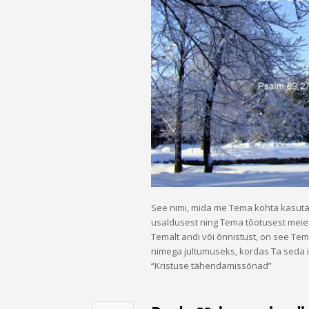
See nimi, mida me Tema kohta kasut
usaldusest ning Tema tõotusest meie
Temalt andi või õnnistust, on see Te
nimega jultumuseks, kordas Ta seda i
“Kristuse tähendamissõnad”