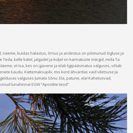
el, näeme, kuidas halastus, õrnus ja andestus on põimunud õigluse ja
Teda, kelle kätel, jalgadel ja küljel on kannatuste märgid, mida Ta
Näeme, et Isa, kes on igavene ja elab ligipääsmatus valguses, võtab
nete kaudu. Kättemaksupilv, mis kord ähvardas vaid viletsuse ja
egelduvas valguses Jumala Sõnu: Ela, patune, ela! Kahetsevad,
ksnud lunahinna! EGW “Apostlite teod”