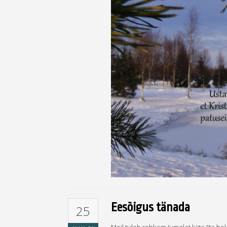
Eesõigus tänada
25