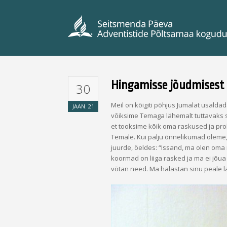
Hingamisse jõudmisest
30
Meil on kõigiti põhjus Jumalat usalda
JAAN.
21
võiksime Temaga lähemalt tuttavaks s
et tooksime kõik oma raskused ja pro
Temale. Kui palju õnnelikumad oleme
juurde, öeldes: “Issand, ma olen om
koormad on liiga rasked ja ma ei jõu
võtan need. Ma halastan sinu peale 