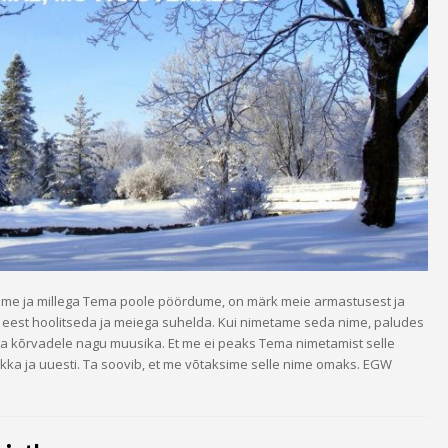
ame ja millega Tema poole pöördume, on märk meie armastusest ja
 eest hoolitseda ja meiega suhelda. Kui nimetame seda nime, paludes
ma kõrvadele nagu muusika. Et me ei peaks Tema nimetamist selle
kka ja uuesti. Ta soovib, et me võtaksime selle nime omaks. EGW