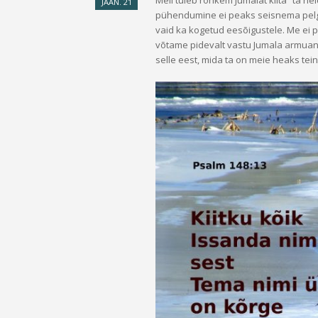
Meil tuleb rohkem Jumalat kiita “ta he
JAAN.
21
pühendumine ei peaks seisnema pelga
vaid ka kogetud eesõigustele. Me ei pal
võtame pidevalt vastu Jumala armuand
selle eest, mida ta on meie heaks tei