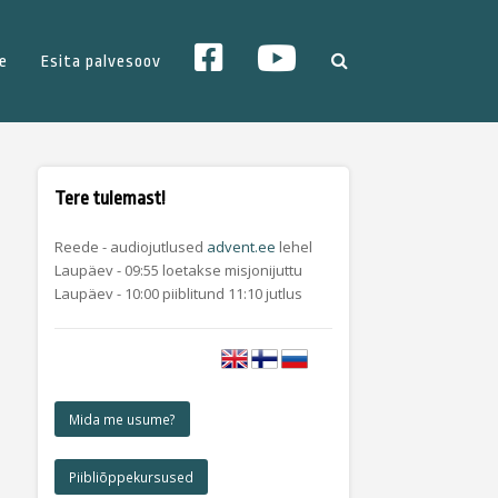
YT
FB
e
Esita palvesoov
Tere tulemast!
Reede - audiojutlused
advent.ee
lehel
Laupäev - 09:55 loetakse misjonijuttu
Laupäev - 10:00 piiblitund 11:10 jutlus
Mida me usume?
Piibliõppekursused