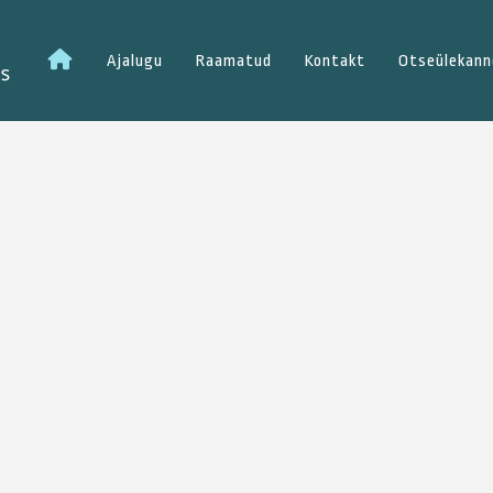
Esileht
Ajalugu
Raamatud
Kontakt
Otseülekann