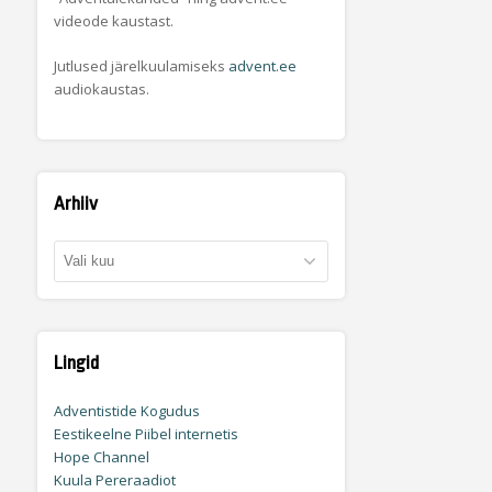
videode kaustast.
Jutlused järelkuulamiseks
advent.ee
audiokaustas.
Arhiiv
Arhiiv
Lingid
Adventistide Kogudus
Eestikeelne Piibel internetis
Hope Channel
Kuula Pereraadiot