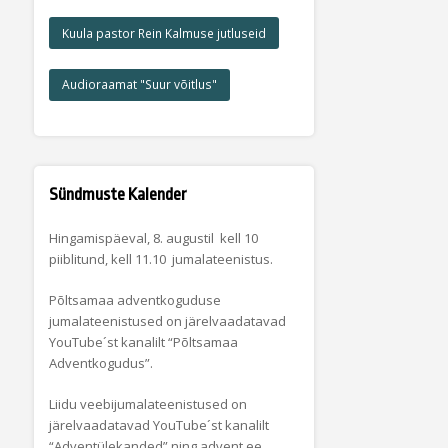
Kuula pastor Rein Kalmuse jutluseid
Audioraamat "Suur võitlus"
Sündmuste Kalender
Hingamispäeval, 8. augustil kell 10
piiblitund, kell 11.10 jumalateenistus.
Põltsamaa adventkoguduse
jumalateenistused on järelvaadatavad
YouTube´st kanalilt “Põltsamaa
Adventkogudus”.
Liidu veebijumalateenistused on
järelvaadatavad YouTube´st kanalilt
“Adventülekanded” ning advent.ee