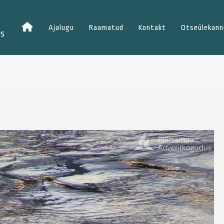
Esileht
Ajalugu
Raamatud
Kontakt
Otseülekann