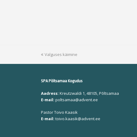
previous
Valguses käimine
post:
SPA Põltsamaa Kogudus
Aadress:
Kreutzwaldi 1, 48105, Põltsamaa
E-mail:
poltsamaa@advent.ee
Pastor Toivo Kaasik
E-mail:
toivo.kaasik@advent.ee