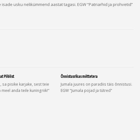
 isade usku nelikümmend aastat tagasi. EGW “Patriarhid ja prohvetid”
at Piiblist
Õnnistusrikas mõttetera
, sa pisike karjake, sest teie
Jumala juures on paradiis täis õnnistusi.
a meel anda teile kuningriik!"
EGW "Jumala pojad ja tütred"