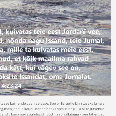
tesse kui nende vaenlastesse. See oli Iisraelile kinnituseks Jumala
ma tegutseb Joosua kaudu nende heaks samuti nagu Ta oli tegutsenud
 tõendit, kuna nad suundusid nüüd maad vallutama – see tähendab