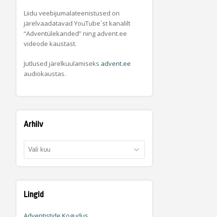
Liidu veebijumalateenistused on
järelvaadatavad YouTube´st kanalilt
“Adventülekanded” ning advent.ee
videode kaustast.
Jutlused järelkuulamiseks
advent.ee
audiokaustas.
Arhiiv
Arhiiv
Lingid
Adventistide Kogudus