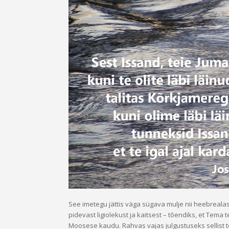
See imetegu jättis väga sügava mulje nii heebrealas
pidevast ligiolekust ja kaitsest – tõendiks, et Te
Moosese kaudu. Rahvas vajas julgustuseks sellist