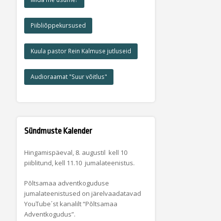
Piibliõppekursused
Kuula pastor Rein Kalmuse jutluseid
Audioraamat "Suur võitlus"
Sündmuste Kalender
Hingamispäeval, 8. augustil kell 10
piiblitund, kell 11.10 jumalateenistus.
Põltsamaa adventkoguduse
jumalateenistused on järelvaadatavad
YouTube´st kanalilt “Põltsamaa
Adventkogudus”.