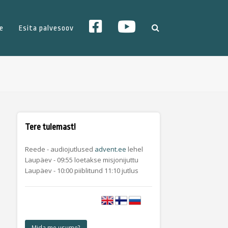
YT
FB
e
Esita palvesoov
Tere tulemast!
Reede - audiojutlused
advent.ee
lehel
Laupäev - 09:55 loetakse misjonijuttu
Laupäev - 10:00 piiblitund 11:10 jutlus
Mida me usume?