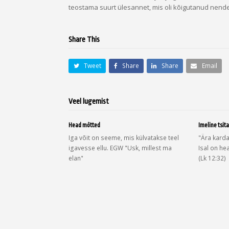
teostama suurt ülesannet, mis oli kõigutanud nende
Share This
Tweet
Share
Share
Email
Veel lugemist
Head mõtted
Imeline tsita
Iga võit on seeme, mis külvatakse teel
"Ära karda
igavesse ellu. EGW "Usk, millest ma
Isal on he
elan"
(Lk 12:32)