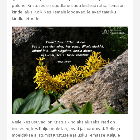
patune. Kristuses on süüdlane süda leidnud rahu. Tema on
kindel alus. Kõik, kes Temale loodavad, leiavad täieliku
kindlusetunde.
Neile, kes usuvad, on Kristus kindlaks aluseks. Nad on
inimesed, kes Kalju peale langevad ja murduvad. Sellega
mõeldakse alistumist Kristusele ja usku Temasse. Kaljule