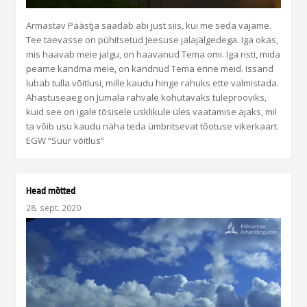
Armastav Päästja saadab abi just siis, kui me seda vajame.
Tee taevasse on pühitsetud Jeesuse jalajälgedega. Iga okas,
mis haavab meie jalgu, on haavanud Tema omi. Iga risti, mida
peame kandma meie, on kandnud Tema enne meid. Issand
lubab tulla võitlusi, mille kaudu hinge rahuks ette valmistada.
Ahastuseaeg on Jumala rahvale kohutavaks tuleprooviks,
kuid see on igale tõsisele usklikule üles vaatamise ajaks, mil
ta võib usu kaudu näha teda ümbritsevat tõotuse vikerkaart.
EGW “Suur võitlus”
Head mõtted
28. sept. 2020