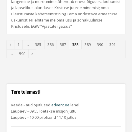
langemine ja murdumine tähendab eneseõigusest loobumist
ja lapselikus alanduses Kristuse juurde minemist; oma
üleastumiste kahetsemist ning Tema andestava armastuse
uskumist. Nii ehitame me oma usu ja sõnakuulmise
Kristusele. EGW “Ajastute igatsus”
Page
1
…
Page
385
Page
386
Page
387
Page
388
Page
389
Page
390
Page
391
Previous
…
Page
590
Next
Tere tulemast!
Reede - audiojutlused
advent.ee
lehel
Laupäev - 09:55 loetakse misjonijuttu
Laupäev - 10:00 piiblitund 11:10 jutlus