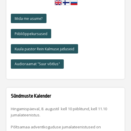
Mida me usume?
Piibliõppekursused
Kuula pastor Rein Kalmuse jutluseid
Audioraamat "Suur võitlus"
Sündmuste Kalender
Hingamispäeval, 8. augustil kell 10 piiblitund, kell 11.10
jumalateenistus.
Põltsamaa adventkoguduse jumalateenistused on