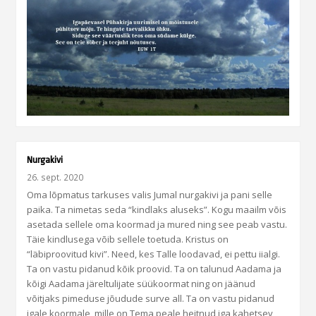
Nurgakivi
26. sept. 2020
Oma lõpmatus tarkuses valis Jumal nurgakivi ja pani selle
paika. Ta nimetas seda “kindlaks aluseks”. Kogu maailm võis
asetada sellele oma koormad ja mured ning see peab vastu.
Täie kindlusega võib sellele toetuda. Kristus on
“läbiproovitud kivi”. Need, kes Talle loodavad, ei pettu iialgi.
Ta on vastu pidanud kõik proovid. Ta on talunud Aadama ja
kõigi Aadama järeltulijate süükoormat ning on jäänud
võitjaks pimeduse jõudude surve all. Ta on vastu pidanud
igale koormale, mille on Tema peale heitnud iga kahetsev