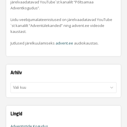
järelvaadatavad YouTube´st kanalilt “Põltsamaa
Adventkogudus”.
Liidu veebijumalateenistused on järelvaadatavad YouTube
´st kanalilt “Adventülekanded” ning advent.ee videode
kaustast.
Jutlused järelkuulamiseks
advent.ee
audiokaustas.
Arhiiv
Arhiiv
Lingid
Adventistide Kogudus